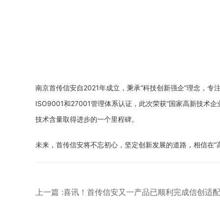
南京首传信安
自
20
21
年成立，秉承
“科技
创新
强企
”理念，
专
ISO9001和
27001
管理体系认证
，
此次荣获
“国家高新技术企
技术含量取得进步的一个里程碑
。
未来，首传信安将不忘初心，坚定创新发展的道路，相信在
上一篇 :喜讯！首传信安又一产品已顺利完成信创适