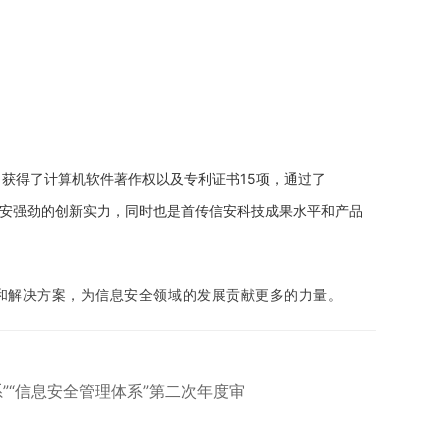
，获得了计算机软件著作权以及专利证书
15项，
通过了
安
强劲的创新实力，同时也是
首传信安
科技成果水平和产品
和解决方案，为
信息安全领域的
发展贡献更多
的
力量。
系”“信息安全管理体系”第二次年度审