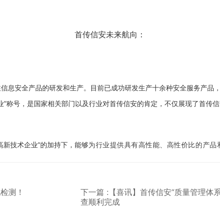
首传信安未来航向：
注信息安全产品的研发和生产。目前已成功研发生产十余种安全服务产品
业”称号，是国家相关部门
以及行业
对
首传信安
的肯定，不仅展现了
首传信
“高新技术企业”的加持下，能够
为行业提供具有高性能、高性价比的产品
配检测！
下一篇 :【喜讯】首传信安“质量管理体
查顺利完成